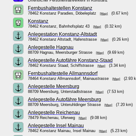
Öffentlicher Personennahverkehr in Konstanz
Fernbushaltestellen Konstanz
78462 Konstanz Paradies, Döbeleplatz
(0.67 km)
[Map]
Konstanz
78462 Konstanz, Bahnhofsplatz 43
(0.32 km)
[Map]
Anlegestation Konstanz-Altstadt
78462 Konstanz Altstadt, Hafenstrasse
(0.26 km)
[Map]
Anlegestelle Hagnau
88709 Hagnau, Meersburger Strasse
(9.69 km)
[Map]
Anlegestelle Autofähre Konstanz-Staad
78462 Konstanz Staad, Schiffstrasse
(3.34 km)
[Map]
Fernbushaltestelle Allmannsdorf
78464 Konstanz Allmannsdorf, Mainaustrasse
(2.93 
[Map]
Anlegestelle Meersburg
88709 Meersburg, Unterstadtstrasse
(7.53 km)
[Map]
Anlegestelle Autofähre Meersburg
88709 Meersburg, Unteruhldinger Strasse
(7.20 km)
[Map]
Anlegestelle Reichenau
78479 Reichenau, Uferweg
(9.08 km)
[Map]
Anlegestelle Insel Mainau
78462 Konstanz Mainau, Insel Mainau
(5.23 km)
[Map]