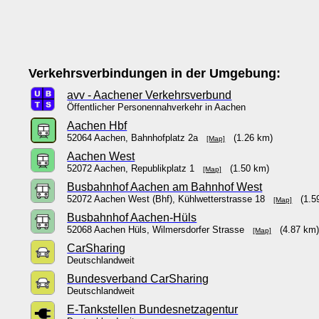
Verkehrsverbindungen in der Umgebung:
avv - Aachener Verkehrsverbund
Öffentlicher Personennahverkehr in Aachen
Aachen Hbf
52064 Aachen, Bahnhofplatz 2a
(1.26 km)
[Map]
Aachen West
52072 Aachen, Republikplatz 1
(1.50 km)
[Map]
Busbahnhof Aachen am Bahnhof West
52072 Aachen West (Bhf), Kühlwetterstrasse 18
(1.59
[Map]
Busbahnhof Aachen-Hüls
52068 Aachen Hüls, Wilmersdorfer Strasse
(4.87 km
[Map]
CarSharing
Deutschlandweit
Bundesverband CarSharing
Deutschlandweit
E-Tankstellen Bundesnetzagentur