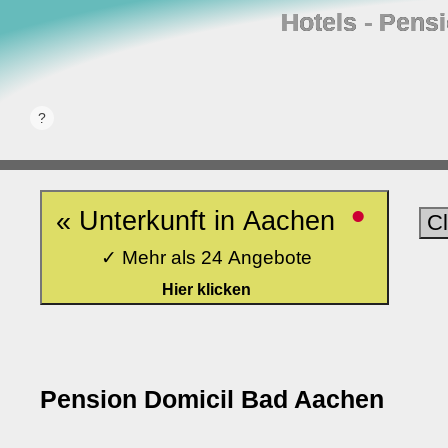
Hotels ‐ Pens
•
« Unterkunft in Aachen
C
✓ Mehr als 24 Angebote
Hier klicken
Pension Domicil Bad Aachen