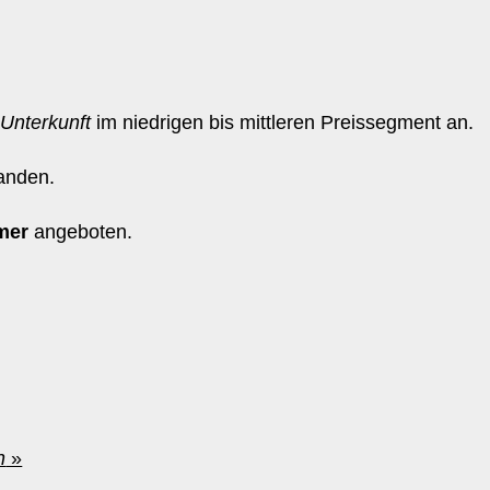
t
Unterkunft
im niedrigen bis mittleren Preissegment an.
anden.
mer
angeboten.
n
»